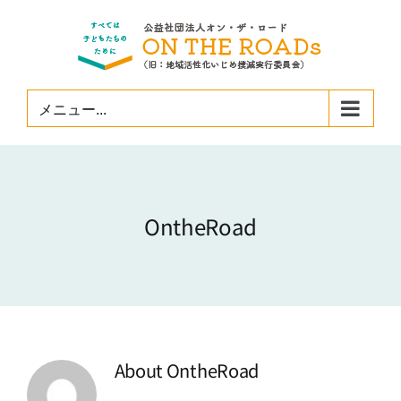
Skip
to
content
メニュー...
OntheRoad
About
OntheRoad